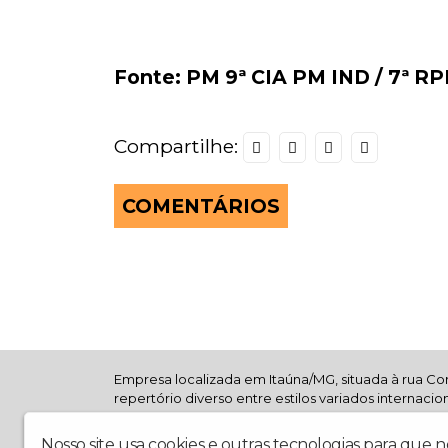
Fonte: PM 9ª CIA PM IND / 7ª R
Compartilhe:
COMENTÁRIOS
Empresa localizada em Itaúna/MG, situada à rua Cor
repertório diverso entre estilos variados internac
seu marketing digital. Com abrangência mundial, 
musical e empresarial.
Nosso site usa cookies e outras tecnologias para que 