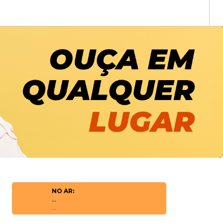
NO AR:
...
...