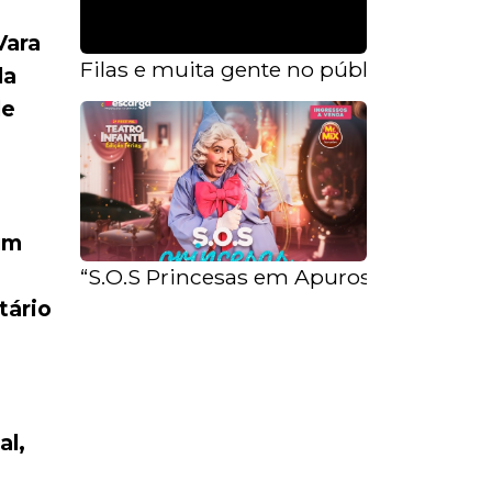
Vara
Filas e muita gente no público alvo de
da
de
um
“S.O.S Princesas em Apuros” no Teatro 
tário
al,