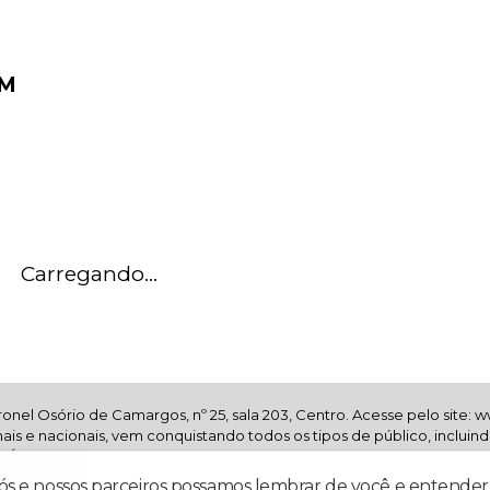
PM
Carregando...
onel Osório de Camargos, nº 25, sala 203, Centro. Acesse pelo site: 
ionais e nacionais, vem conquistando todos os tipos de público, incl
a RÁDIO SOL hoje atende como Web Rádio, agência de marketing digi
nós e nossos parceiros possamos lembrar de você e entender 