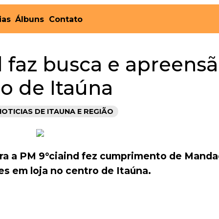
ias
Álbuns
Contato
l faz busca e apreens
ro de Itaúna
NOTICIAS DE ITAUNA E REGIÃO
eira a PM 9°ciaind fez cumprimento de Mand
s em loja no centro de Itaúna.