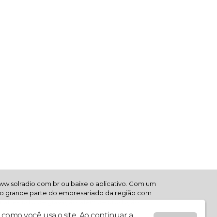
www.solradio.com.br ou baixe o aplicativo. Com um
uindo grande parte do empresariado da região com
tal, estúdio de gravação, além de produção
como você usa o site. Ao continuar a