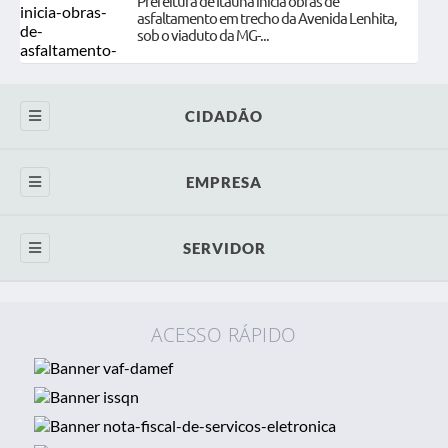
Prefeitura de Itaúna inicia obras de
asfaltamento em trecho da Avenida Lenhita,
sob o viaduto da MG-...
CIDADÃO
SIC
EMPRESA
Ouvidoria
Contratos
SERVIDOR
Legislação
Licitações
WebMail
Diário Oficial
Nota Fiscal Eletrônica - Atual
ACESSO RÁPIDO
Contracheque Online
Concursos
Diário Oficial
Gestão de Ponto
Transparência Pública
Transparência
Espelho de Ponto